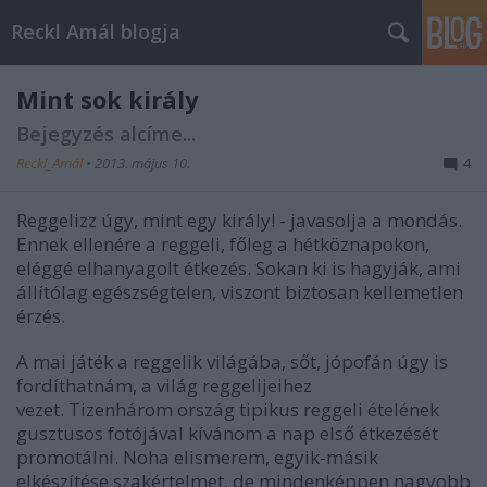
Reckl Amál blogja
Mint sok király
Bejegyzés alcíme...
Reckl_Amál
•
2013. május 10.
4
Reggelizz úgy, mint egy király! - javasolja a mondás.
Ennek ellenére a reggeli, főleg a hétköznapokon,
eléggé elhanyagolt étkezés. Sokan ki is hagyják, ami
állítólag egészségtelen, viszont biztosan kellemetlen
érzés.
A mai játék a reggelik világába, sőt, jópofán úgy is
fordíthatnám, a világ reggelijeihez
vezet. Tizenhárom ország tipikus reggeli ételének
gusztusos fotójával kívánom a nap első étkezését
promotálni. Noha elismerem, egyik-másik
elkészítése szakértelmet, de mindenképpen nagyobb