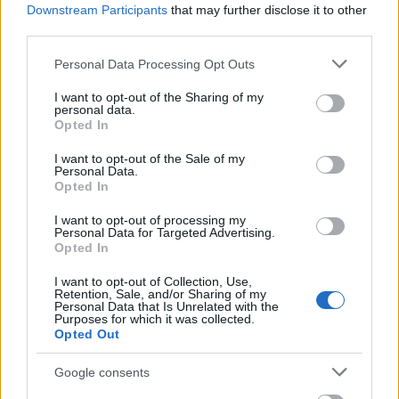
Downstream Participants
that may further disclose it to other
third parties.
Please note that this website/app uses one or more Google
Personal Data Processing Opt Outs
services and may gather and store information including but
not limited to your visit or usage behaviour. You may click to
I want to opt-out of the Sharing of my
personal data.
grant or deny consent to Google and its third-party tags to
Opted In
use your data for below specified purposes in below Google
consent section.
I want to opt-out of the Sale of my
Personal Data.
Opted In
I want to opt-out of processing my
Personal Data for Targeted Advertising.
Opted In
I want to opt-out of Collection, Use,
Retention, Sale, and/or Sharing of my
Personal Data that Is Unrelated with the
Purposes for which it was collected.
Opted Out
Google consents