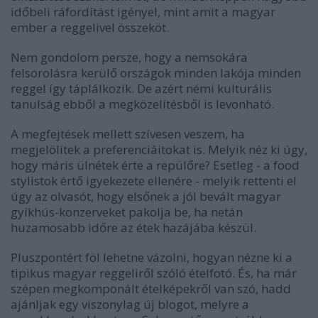
időbeli ráfordítást igényel, mint amit a magyar
ember a reggelivel összeköt.
Nem gondolom persze, hogy a nemsokára
felsorolásra kerülő országok minden lakója minden
reggel így táplálkozik. De azért némi kulturális
tanulság ebből a megközelítésből is levonható.
A megfejtések mellett szívesen veszem, ha
megjelölitek a preferenciáitokat is. Melyik néz ki úgy,
hogy máris ülnétek érte a repülőre? Esetleg - a food
stylistok értő igyekezete ellenére - melyik rettenti el
úgy az olvasót, hogy elsőnek a jól bevált magyar
gyíkhús-konzerveket pakolja be, ha netán
huzamosabb időre az étek hazájába készül.
Pluszpontért föl lehetne vázolni, hogyan nézne ki a
tipikus magyar reggeliről szóló ételfotó. És, ha már
szépen megkomponált ételképekről van szó, hadd
ajánljak egy viszonylag új blogot, melyre a