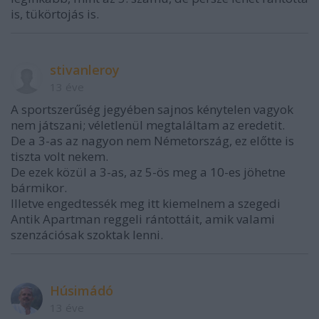
is, tükörtojás is.
stivanleroy
13 éve
A sportszerűség jegyében sajnos kénytelen vagyok
nem játszani; véletlenül megtaláltam az eredetit.
De a 3-as az nagyon nem Németország, ez előtte is
tiszta volt nekem.
De ezek közül a 3-as, az 5-ös meg a 10-es jöhetne
bármikor.
Illetve engedtessék meg itt kiemelnem a szegedi
Antik Apartman reggeli rántottáit, amik valami
szenzációsak szoktak lenni.
Húsimádó
13 éve