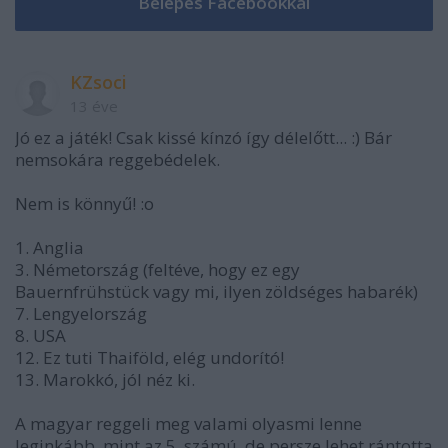
KZsoci
13 éve
Jó ez a játék! Csak kissé kínzó így délelőtt... :) Bár
nemsokára reggebédelek.
Nem is könnyű! :o
1. Anglia
3. Németország (feltéve, hogy ez egy
Bauernfrühstück vagy mi, ilyen zöldséges habarék)
7. Lengyelország
8. USA
12. Ez tuti Thaiföld, elég undorító!
13. Marokkó, jól néz ki.
A magyar reggeli meg valami olyasmi lenne
leginkább, mint az 5. számú, de persze lehet rántotta