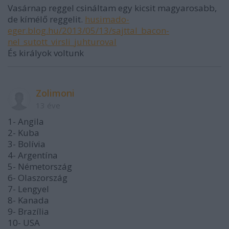
Vasárnap reggel csináltam egy kicsit magyarosabb,
de kímélő reggelit.
husimado-
eger.blog.hu/2013/05/13/sajttal_bacon-
nel_sutott_virsli_juhturoval
És királyok voltunk
Zolimoni
13 éve
1- Angila
2- Kuba
3- Bolívia
4- Argentína
5- Németország
6- Olaszország
7- Lengyel
8- Kanada
9- Brazília
10- USA