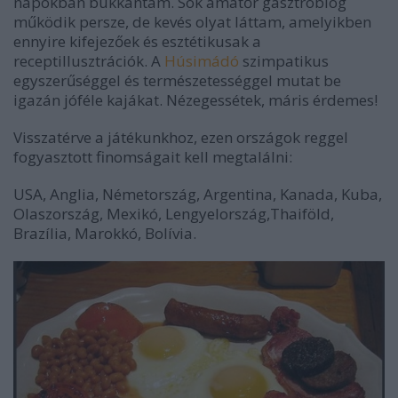
napokban bukkantam. Sok amatőr gasztróblog
működik persze, de kevés olyat láttam, amelyikben
ennyire kifejezőek és esztétikusak a
receptillusztrációk. A
Húsimádó
szimpatikus
egyszerűséggel és természetességgel mutat be
igazán jóféle kajákat. Nézegessétek, máris érdemes!
Visszatérve a játékunkhoz, ezen országok reggel
fogyasztott finomságait kell megtalálni:
USA, Anglia, Németország, Argentina, Kanada, Kuba,
Olaszország, Mexikó, Lengyelország,Thaiföld,
Brazília, Marokkó, Bolívia.